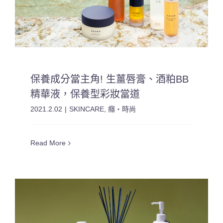
保養成分當主角! 生薑唇膏、酒粕BB
精華液，保養型彩妝當道
2021.2.02
|
SKINCARE
,
癮・時尚
Read More