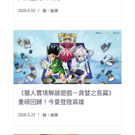
2026.6.02
癮・娛樂
《獵人實境解謎遊戲－貪婪之島篇》
重磅回歸！今夏登陸高雄
2026.5.22
癮・娛樂