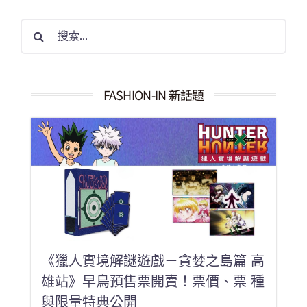
搜
索
結
果：
FASHION-IN 新話題
《獵人實境解謎遊戲－貪婪之島篇 高
雄站》早鳥預售票開賣！票價、票 種
與限量特典公開