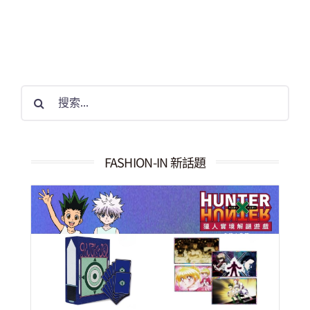
搜
索
結
果：
FASHION-IN 新話題
《獵人實境解謎遊戲－貪婪之島篇 高