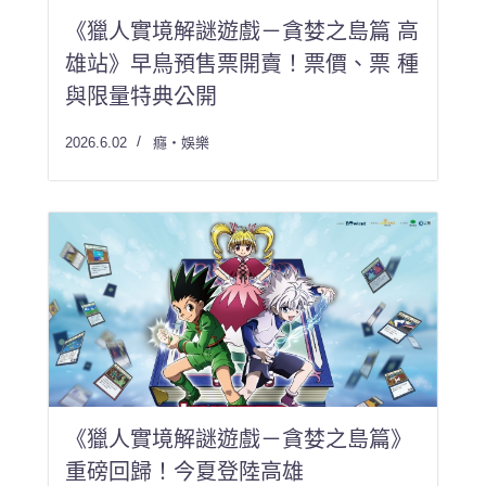
雄站》早鳥預售票開賣！票價、票 種
與限量特典公開
2026.6.02
癮・娛樂
《獵人實境解謎遊戲－貪婪之島篇》
重磅回歸！今夏登陸高雄
2026.5.22
癮・娛樂