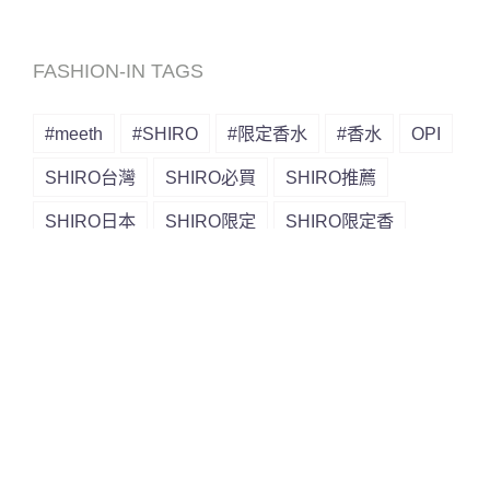
FASHION-IN TAGS
#meeth
#SHIRO
#限定香水
#香水
OPI
SHIRO台灣
SHIRO必買
SHIRO推薦
SHIRO日本
SHIRO限定
SHIRO限定香
SHIRO香氛
SHIRO香水
保濕
保養
動漫
動畫
打卡
拍照
指甲油
擴香
日本
日本代購
日本必買
日本香氛
日本香水
日系
時尚
白百合
皂香
精華
美甲
護手霜
護髮
身體乳
逛街
造景
限定香
限量香氛
香味
香氛
香氣
香水
髮品
髮品推薦