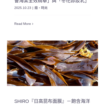
薈海棠全效精華」與「冬花卸妝乳」
2025.10.23
|
癮・時尚
Read More
SHIRO『日高昆布面膜』－飽含海洋