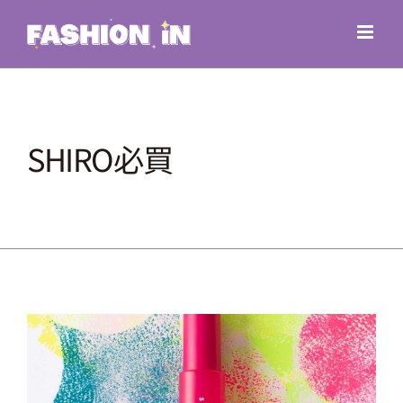
Skip
to
content
SHIRO必買