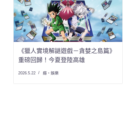
《獵人實境解謎遊戲－貪婪之島篇》
重磅回歸！今夏登陸高雄
2026.5.22
癮・娛樂