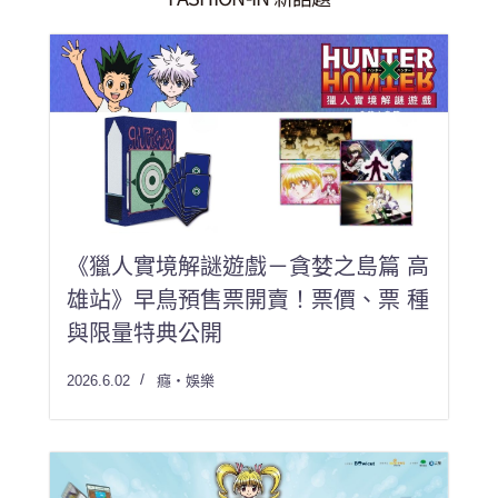
《獵人實境解謎遊戲－貪婪之島篇 高
雄站》早鳥預售票開賣！票價、票 種
與限量特典公開
2026.6.02
癮・娛樂