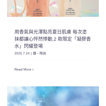
用香氣與光澤點亮夏日肌膚 每次塗
抹都讓心怦然悸動,2 款限定「凝膠香
水」閃耀登場
2025.7.24
|
癮・時尚
Read More