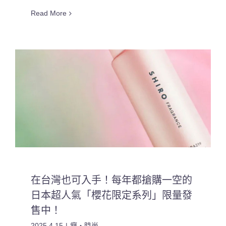
Read More
在台灣也可入手！每年都搶購一空的
日本超人氣「櫻花限定系列」限量發
售中！
2025.4.15
|
癮・時尚