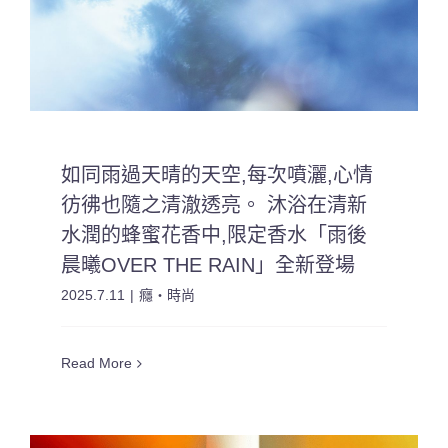
如同雨過天晴的天空,每次噴灑,心情
彷彿也隨之清澈透亮。 沐浴在清新
水潤的蜂蜜花香中,限定香水「雨後
晨曦OVER THE RAIN」全新登場
2025.7.11
|
癮・時尚
Read More