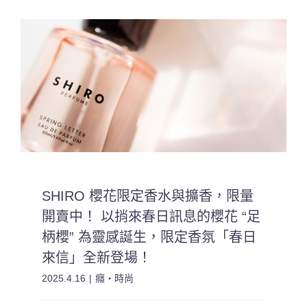
SHIRO 櫻花限定香水與擴香，限量
開賣中！ 以捎來春日訊息的櫻花 “足
柄櫻” 為靈感誕生，限定香氛「春日
來信」全新登場！
2025.4.16
|
癮・時尚