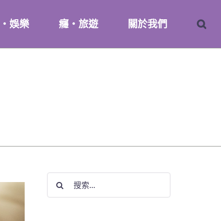
・娛樂
癮・旅遊
關於我們
搜
索
結