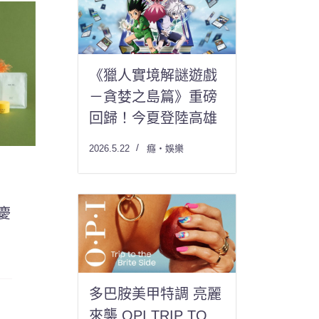
《獵人實境解謎遊戲
－貪婪之島篇》重磅
回歸！今夏登陸高雄
2026.5.22
癮・娛樂
慶
多巴胺美甲特調 亮麗
來襲 OPI TRIP TO