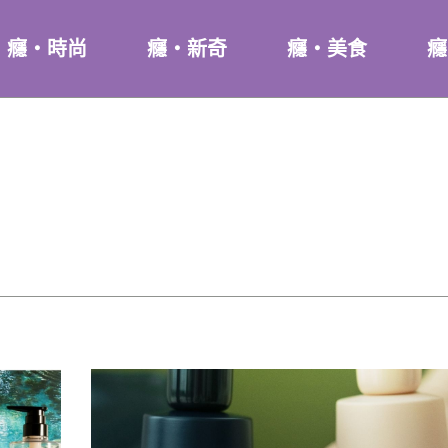
癮・時尚
癮・新奇
癮・美食
癮