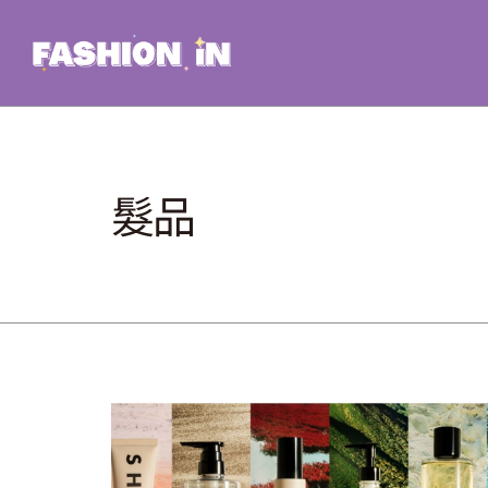
Skip
to
content
髮品