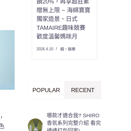
饋20%，再享超狂累
贈無上限 ~ 海綿寶寶
獨家造景、日式
TAMAIRE趣味競賽
歡度溫馨媽咪月
2026.4.10
癮・娛樂
POPULAR
RECENT
哪款才適合我? SHIRO
，
香氛系列完整介紹 看完
色
通通打包回家!