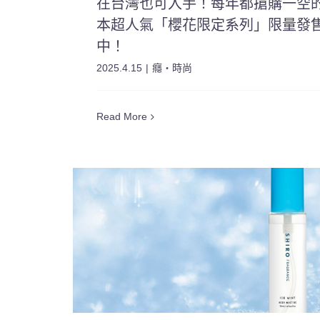
在台灣也可入手！每年都搶購一空
本超人氣「櫻花限定系列」限量發
中！
2025.4.15
|
癮・時尚
Read More