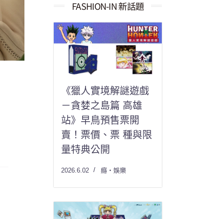
果：
FASHION-IN 新話題
《獵人實境解謎遊戲
－貪婪之島篇 高雄
站》早鳥預售票開
賣！票價、票 種與限
量特典公開
2026.6.02
癮・娛樂