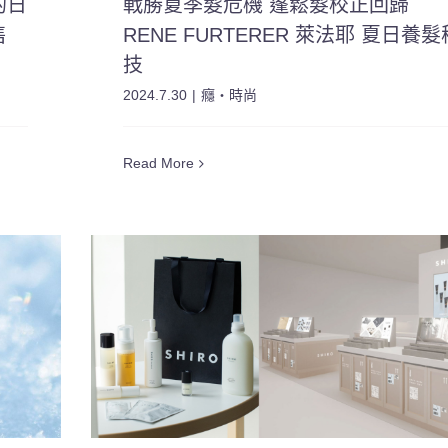
的日
戰勝夏季髮危機 蓬鬆髮校正回歸
售
RENE FURTERER 萊法耶 夏日養髮
技
2024.7.30
|
癮・時尚
Read More