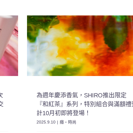
次
為週年慶添香氣，SHIRO推出限定
交
『和紅茶』系列，特別組合與滿額禮
計10月初即將登場！
2025.9.10
|
癮・時尚