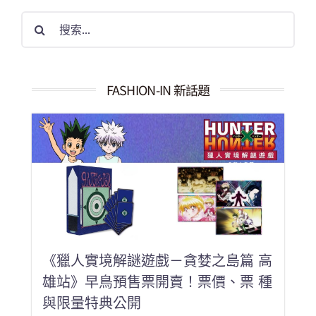
搜
索
結
果：
FASHION-IN 新話題
《獵人實境解謎遊戲－貪婪之島篇 高
雄站》早鳥預售票開賣！票價、票 種
與限量特典公開