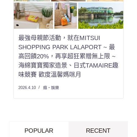
最強母親節活動，就在MITSUI
SHOPPING PARK LALAPORT ~ 最
高回饋20%，再享超狂累贈無上限 ~
海綿寶寶獨家造景、日式TAMAIRE趣
味競賽 歡度溫馨媽咪月
2026.4.10
癮・娛樂
POPULAR
RECENT