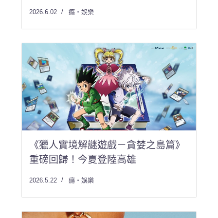
2026.6.02
癮・娛樂
《獵人實境解謎遊戲－貪婪之島篇》
重磅回歸！今夏登陸高雄
2026.5.22
癮・娛樂