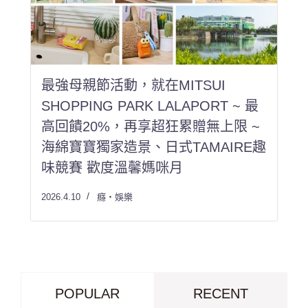
最強母親節活動，就在MITSUI
SHOPPING PARK LALAPORT ~ 最
高回饋20%，再享超狂累贈無上限 ~
海綿寶寶獨家造景、日式TAMAIRE趣
味競賽 歡度溫馨媽咪月
2026.4.10
癮・娛樂
POPULAR
RECENT