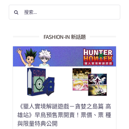
搜
索
結
果：
FASHION-IN 新話題
《獵人實境解謎遊戲－貪婪之島篇 高
雄站》早鳥預售票開賣！票價、票 種
與限量特典公開