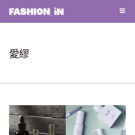
Skip
to
content
愛繆