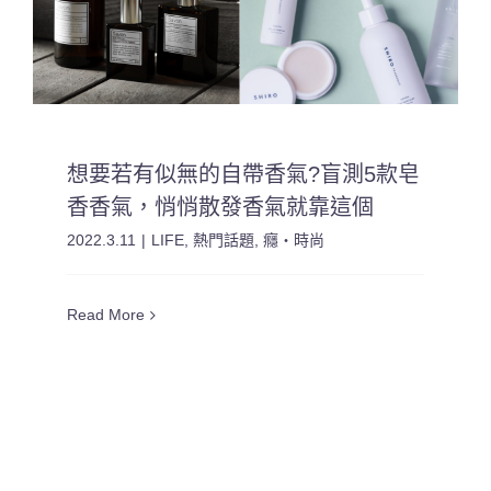
想要若有似無的自帶香氣?盲測5款皂
香香氣，悄悄散發香氣就靠這個
2022.3.11
|
LIFE
,
熱門話題
,
癮・時尚
Read More