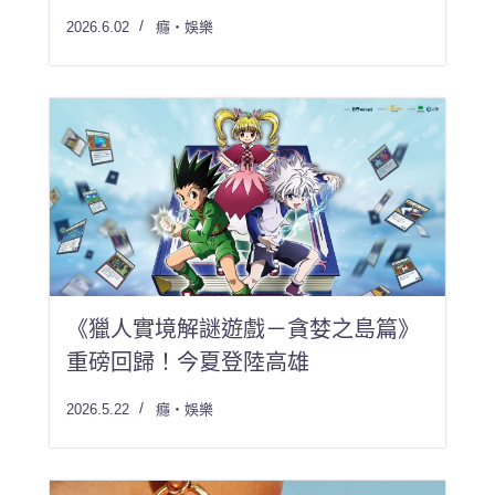
2026.6.02
癮・娛樂
《獵人實境解謎遊戲－貪婪之島篇》
重磅回歸！今夏登陸高雄
2026.5.22
癮・娛樂