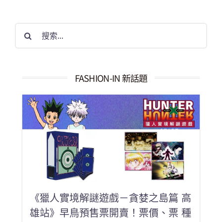
搜
索
結
果：
FASHION-IN 新話題
《獵人實境解謎遊戲－貪婪之島篇 高
雄站》早鳥預售票開賣！票價、票 種