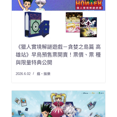
《獵人實境解謎遊戲－貪婪之島篇 高
雄站》早鳥預售票開賣！票價、票 種
與限量特典公開
2026.6.02
癮・娛樂