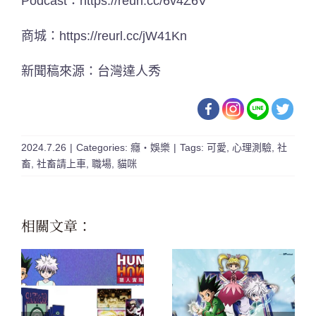
Podcast：
https://reurl.cc/6v4Z6V
商城：
https://reurl.cc/jW41Kn
新聞稿來源：台灣達人秀
2024.7.26
|
Categories:
癮・娛樂
|
Tags:
可愛
,
心理測驗
,
社
畜
,
社畜請上車
,
職場
,
貓咪
相關文章：