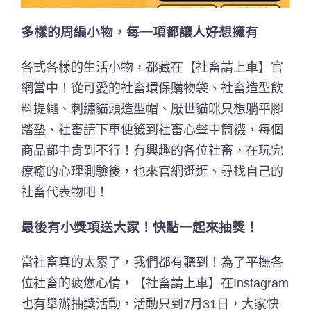
多樣的周編小物，每一項都讓人好想擁有
各式各樣的生活小物，都藏在【社畜請上車】官
網當中！從可愛的社畜環保購物袋、社畜造型飲
料提繩、刺繡貓頭造型帽、厭世貓咪只想躺平腳
踏墊、社畜請下車便籤到社畜心聲中筒襪，每個
商品都中肯到不行！有興趣的各位社畜，在玩完
療癒的心理測驗後，也來官網逛逛、尋找自己的
社畜代表物吧！
最後有小獎項送大家！快點一起來抽獎！
當社畜真的太累了，我們都有聽到！為了平撫各
位社畜的疲憊心情，【社畜請上車】在Instagram
也有舉辦抽獎活動，活動只到7月31日，大家快