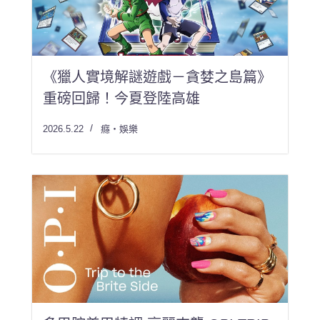
《獵人實境解謎遊戲－貪婪之島篇》
重磅回歸！今夏登陸高雄
2026.5.22
癮・娛樂