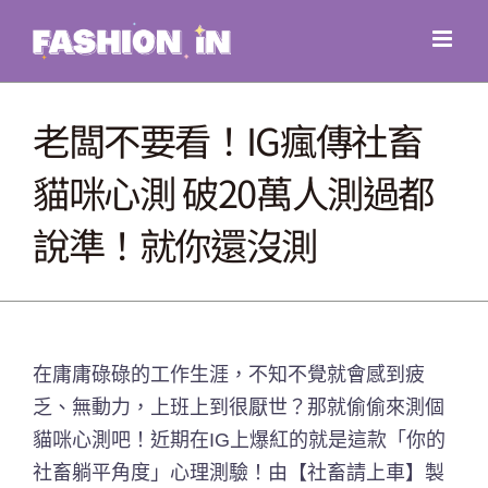
Skip
to
content
老闆不要看！IG瘋傳社畜
貓咪心測 破20萬人測過都
說準！就你還沒測
在庸庸碌碌的工作生涯，不知不覺就會感到疲
乏、無動力，上班上到很厭世？那就偷偷來測個
貓咪心測吧！近期在IG上爆紅的就是這款「你的
社畜躺平角度」心理測驗！由【社畜請上車】製