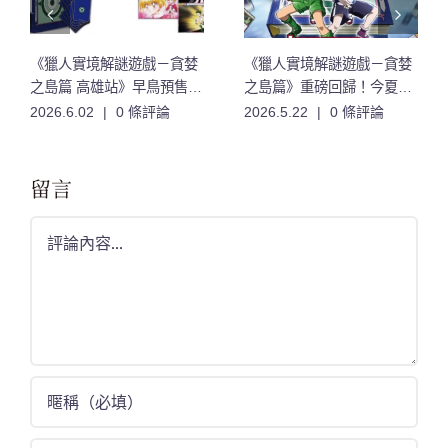
《獵人實境解謎遊戲－貪婪
《獵人實境解謎遊戲－貪婪
之島篇 高雄站》早鳥預售票
之島篇》重磅回歸！今夏登
開賣！票價、票 種與限量特
陸高雄
2026.6.02
|
0 條評論
2026.5.22
|
0 條評論
典公開
留言
Comment