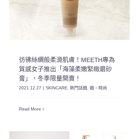
彷彿絲綢般柔滑肌膚！MEETH專為
質感女子推出「海藻柔嫩緊緻磨砂
膏」，冬季限量開賣！
2021.12.27
|
SKINCARE
,
熱門話題
,
癮・時尚
Read More