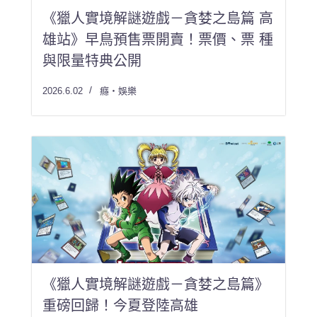
《獵人實境解謎遊戲－貪婪之島篇 高
雄站》早鳥預售票開賣！票價、票 種
與限量特典公開
2026.6.02
癮・娛樂
《獵人實境解謎遊戲－貪婪之島篇》
重磅回歸！今夏登陸高雄