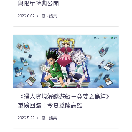
與限量特典公開
2026.6.02
癮・娛樂
《獵人實境解謎遊戲－貪婪之島篇》
重磅回歸！今夏登陸高雄
2026.5.22
癮・娛樂