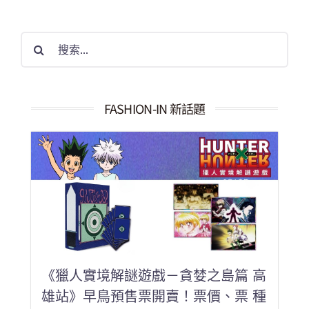
搜
索
結
果：
FASHION-IN 新話題
《獵人實境解謎遊戲－貪婪之島篇 高
雄站》早鳥預售票開賣！票價、票 種