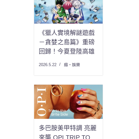
《獵人實境解謎遊戲
－貪婪之島篇》重磅
回歸！今夏登陸高雄
2026.5.22
癮・娛樂
多巴胺美甲特調 亮麗
來襲 OPI TRIP TO