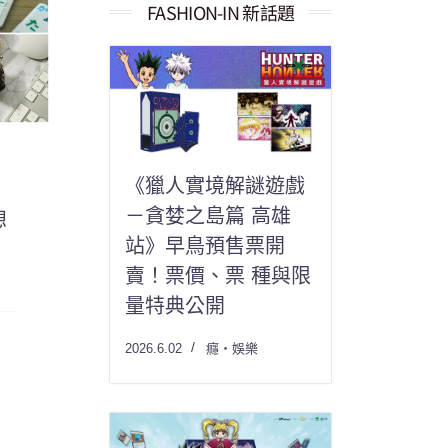
果：
FASHION-IN 新話題
《獵人實境解謎遊戲
－貪婪之島篇 高雄
想
站》早鳥預售票開
賣！票價、票 種與限
量特典公開
2026.6.02
癮・娛樂