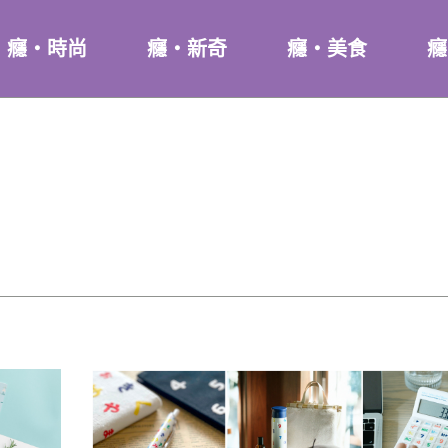
癮・時尚
癮・新奇
癮・美食
癮