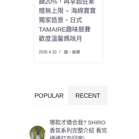
饋20%，再享超狂累
贈無上限 ~ 海綿寶寶
獨家造景、日式
TAMAIRE趣味競賽
歡度溫馨媽咪月
2026.4.10
癮・娛樂
POPULAR
RECENT
哪款才適合我? SHIRO
香氛系列完整介紹 看完
通通打包回家!