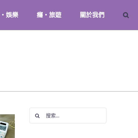
・娛樂
癮・旅遊
關於我們
搜
索
結