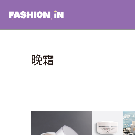
Skip
to
content
晚霜