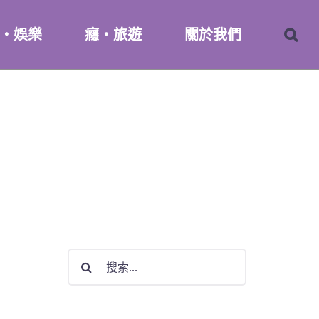
・娛樂
癮・旅遊
關於我們
搜
索
結