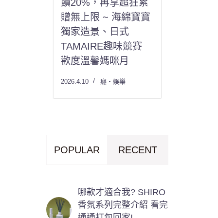
饋20%，再享超狂累
贈無上限 ~ 海綿寶寶
獨家造景、日式
TAMAIRE趣味競賽
歡度溫馨媽咪月
2026.4.10
癮・娛樂
POPULAR
RECENT
哪款才適合我? SHIRO
香氛系列完整介紹 看完
通通打包回家!