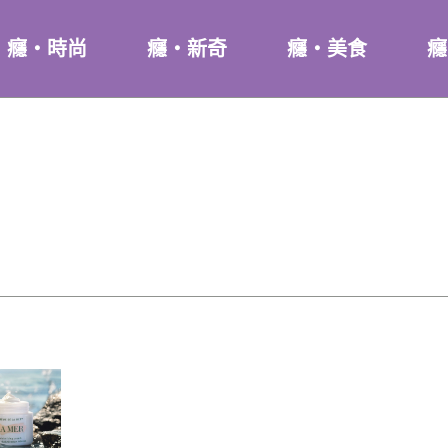
癮・時尚
癮・新奇
癮・美食
癮