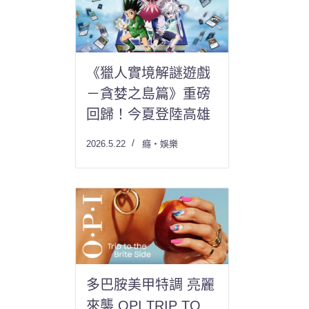
《獵人實境解謎遊戲
－貪婪之島篇》重磅
回歸！今夏登陸高雄
2026.5.22
癮・娛樂
多巴胺美甲特調 亮麗
來襲 OPI TRIP TO