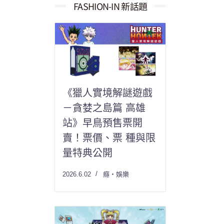
果：
FASHION-IN 新話題
《獵人實境解謎遊戲
－貪婪之島篇 高雄
站》早鳥預售票開
賣！票價、票 種與限
量特典公開
2026.6.02
癮・娛樂