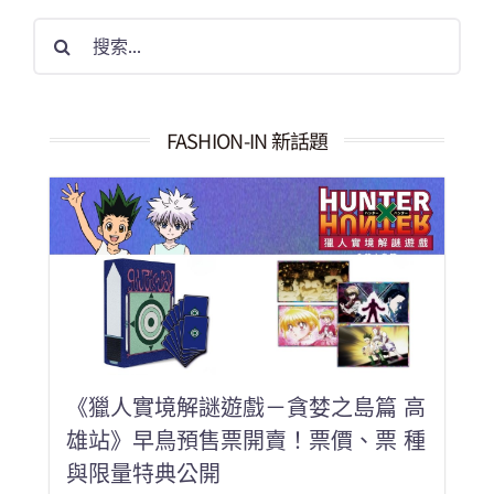
搜
索
結
果：
FASHION-IN 新話題
《獵人實境解謎遊戲－貪婪之島篇 高
雄站》早鳥預售票開賣！票價、票 種
與限量特典公開