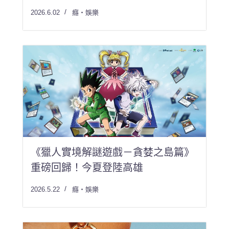
2026.6.02
癮・娛樂
《獵人實境解謎遊戲－貪婪之島篇》
重磅回歸！今夏登陸高雄
2026.5.22
癮・娛樂