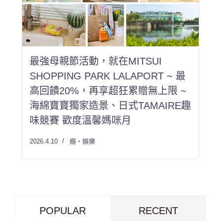
最強母親節活動，就在MITSUI
SHOPPING PARK LALAPORT ~ 最
高回饋20%，再享超狂累贈無上限 ~
海綿寶寶獨家造景、日式TAMAIRE趣
味競賽 歡度溫馨媽咪月
2026.4.10
癮・娛樂
POPULAR
RECENT