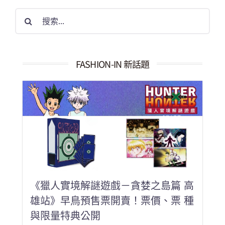
搜
索
結
果：
FASHION-IN 新話題
《獵人實境解謎遊戲－貪婪之島篇 高
雄站》早鳥預售票開賣！票價、票 種
與限量特典公開