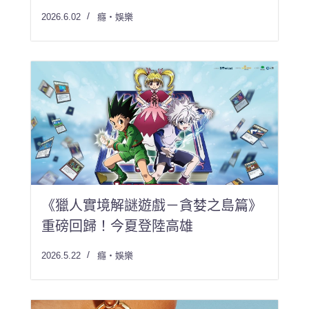
2026.6.02
癮・娛樂
《獵人實境解謎遊戲－貪婪之島篇》
重磅回歸！今夏登陸高雄
2026.5.22
癮・娛樂