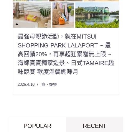
最強母親節活動，就在MITSUI
SHOPPING PARK LALAPORT ~ 最
高回饋20%，再享超狂累贈無上限 ~
海綿寶寶獨家造景、日式TAMAIRE趣
味競賽 歡度溫馨媽咪月
2026.4.10
癮・娛樂
POPULAR
RECENT