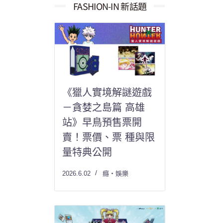
果：
FASHION-IN 新話題
《獵人實境解謎遊戲
－貪婪之島篇 高雄
站》早鳥預售票開
賣！票價、票 種與限
量特典公開
2026.6.02
癮・娛樂