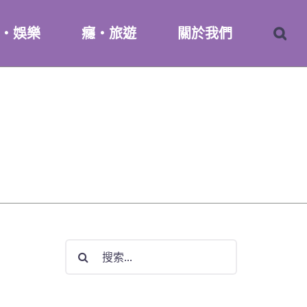
・娛樂
癮・旅遊
關於我們
搜
索
結