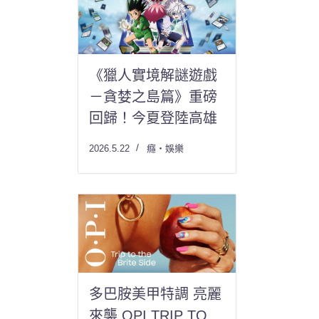
《獵人實境解謎遊戲
－貪婪之島篇》重磅
回歸！今夏登陸高雄
2026.5.22
癮・娛樂
多巴胺美甲特調 亮麗
來襲 OPI TRIP TO