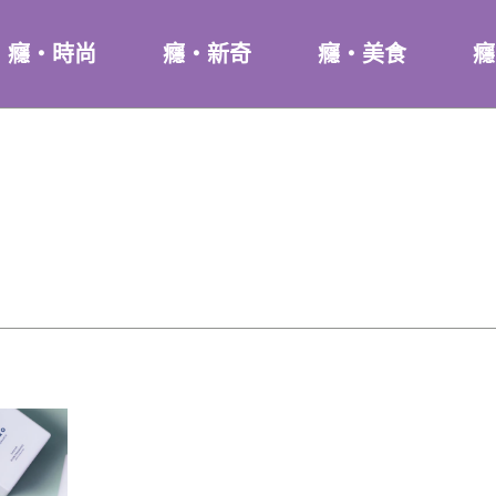
癮・時尚
癮・新奇
癮・美食
癮