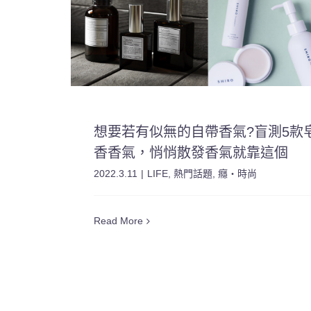
想要若有似無的自帶香氣?盲測5款
香香氣，悄悄散發香氣就靠這個
2022.3.11
|
LIFE
,
熱門話題
,
癮・時尚
Read More