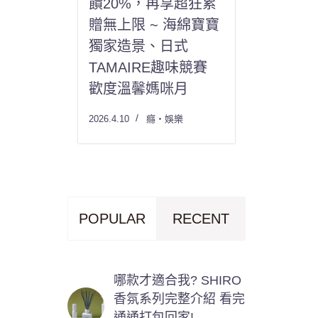
饋20%，再享超狂累
贈無上限 ~ 海綿寶寶
獨家造景、日式
TAMAIRE趣味競賽
歡度溫馨媽咪月
2026.4.10
癮・娛樂
POPULAR
RECENT
哪款才適合我? SHIRO
香氛系列完整介紹 看完
通通打包回家!