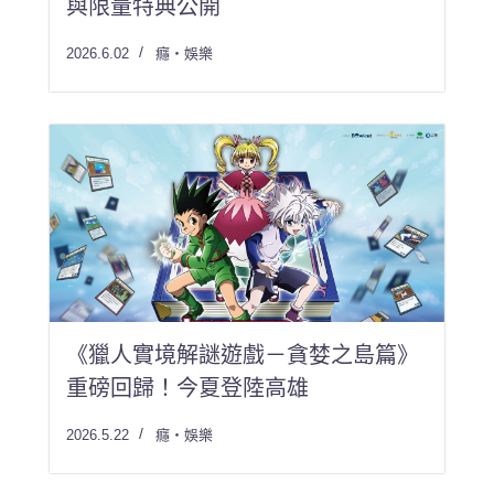
與限量特典公開
2026.6.02
癮・娛樂
《獵人實境解謎遊戲－貪婪之島篇》
重磅回歸！今夏登陸高雄
2026.5.22
癮・娛樂