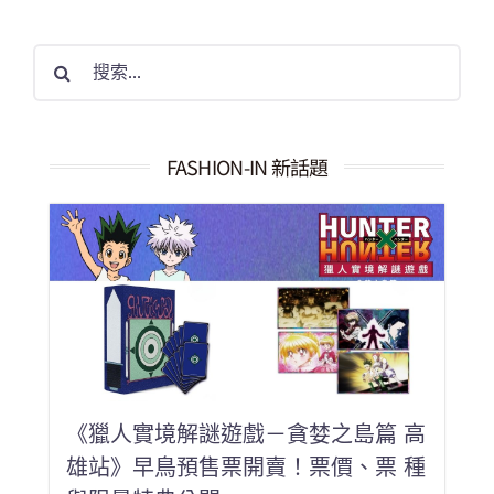
搜
索
結
果：
FASHION-IN 新話題
《獵人實境解謎遊戲－貪婪之島篇 高
雄站》早鳥預售票開賣！票價、票 種