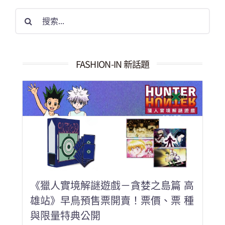
搜
索
結
果：
FASHION-IN 新話題
《獵人實境解謎遊戲－貪婪之島篇 高
雄站》早鳥預售票開賣！票價、票 種
與限量特典公開