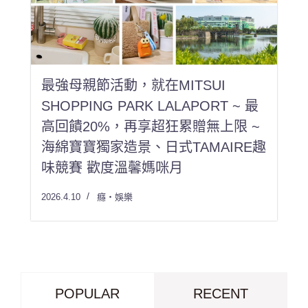
最強母親節活動，就在MITSUI
SHOPPING PARK LALAPORT ~ 最
高回饋20%，再享超狂累贈無上限 ~
海綿寶寶獨家造景、日式TAMAIRE趣
味競賽 歡度溫馨媽咪月
2026.4.10
癮・娛樂
POPULAR
RECENT