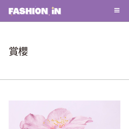
Skip
to
content
賞櫻