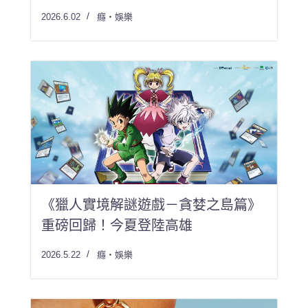
2026.6.02
癮・娛樂
《獵人實境解謎遊戲－貪婪之島篇》
重磅回歸！今夏登陸高雄
2026.5.22
癮・娛樂