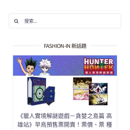
搜
索
結
果：
FASHION-IN 新話題
《獵人實境解謎遊戲－貪婪之島篇 高
雄站》早鳥預售票開賣！票價、票 種