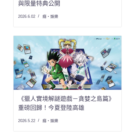
與限量特典公開
2026.6.02
癮・娛樂
《獵人實境解謎遊戲－貪婪之島篇》
重磅回歸！今夏登陸高雄
2026.5.22
癮・娛樂