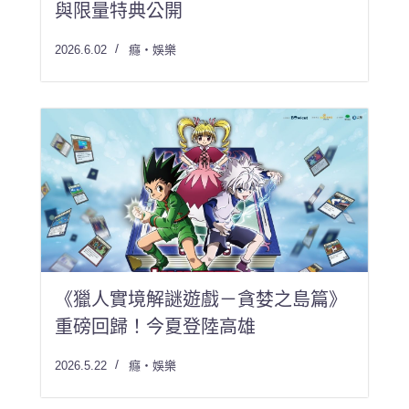
與限量特典公開
2026.6.02
癮・娛樂
《獵人實境解謎遊戲－貪婪之島篇》
重磅回歸！今夏登陸高雄
2026.5.22
癮・娛樂