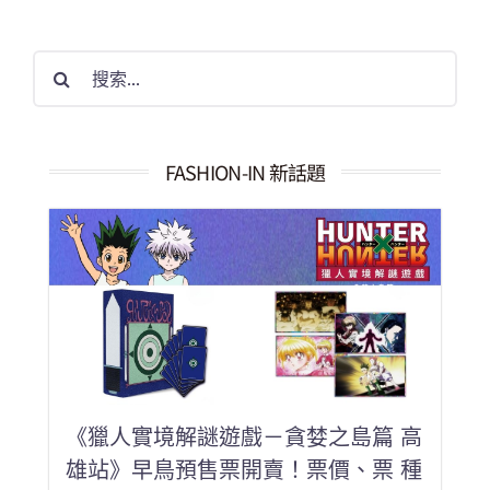
搜
索
結
果：
FASHION-IN 新話題
《獵人實境解謎遊戲－貪婪之島篇 高
雄站》早鳥預售票開賣！票價、票 種