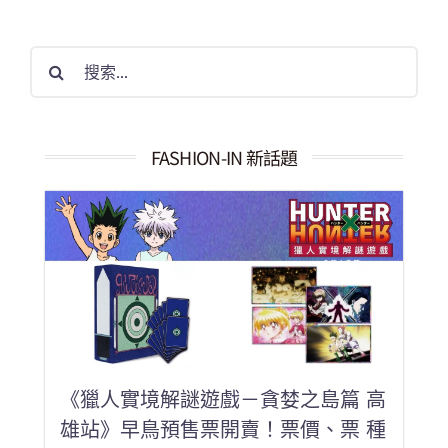
搜
索
結
果：
FASHION-IN 新話題
《獵人實境解謎遊戲－貪婪之島篇 高
雄站》早鳥預售票開賣！票價、票 種