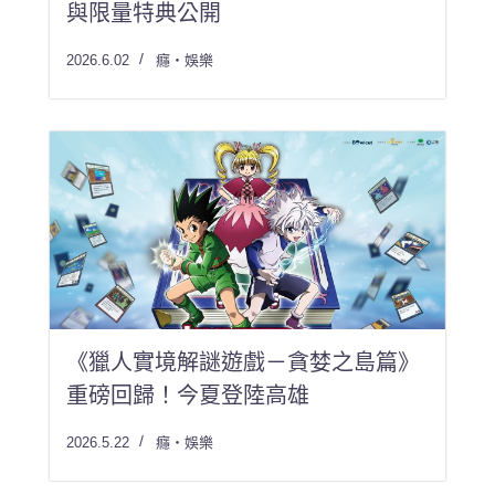
與限量特典公開
2026.6.02
癮・娛樂
《獵人實境解謎遊戲－貪婪之島篇》
重磅回歸！今夏登陸高雄
2026.5.22
癮・娛樂