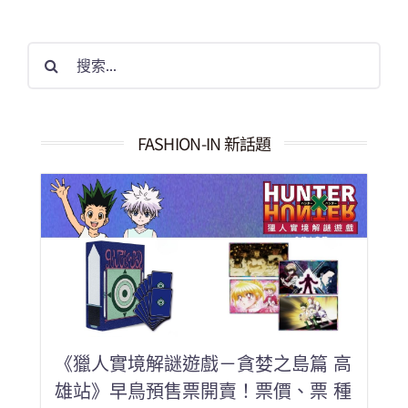
搜
索
結
果：
FASHION-IN 新話題
《獵人實境解謎遊戲－貪婪之島篇 高
雄站》早鳥預售票開賣！票價、票 種