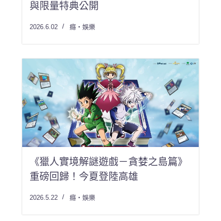
與限量特典公開
2026.6.02
癮・娛樂
《獵人實境解謎遊戲－貪婪之島篇》
重磅回歸！今夏登陸高雄
2026.5.22
癮・娛樂