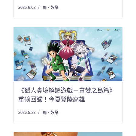
2026.6.02
癮・娛樂
《獵人實境解謎遊戲－貪婪之島篇》
重磅回歸！今夏登陸高雄
2026.5.22
癮・娛樂