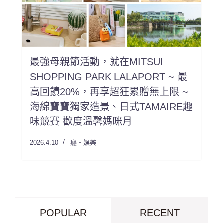
最強母親節活動，就在MITSUI
SHOPPING PARK LALAPORT ~ 最
高回饋20%，再享超狂累贈無上限 ~
海綿寶寶獨家造景、日式TAMAIRE趣
味競賽 歡度溫馨媽咪月
2026.4.10
癮・娛樂
POPULAR
RECENT