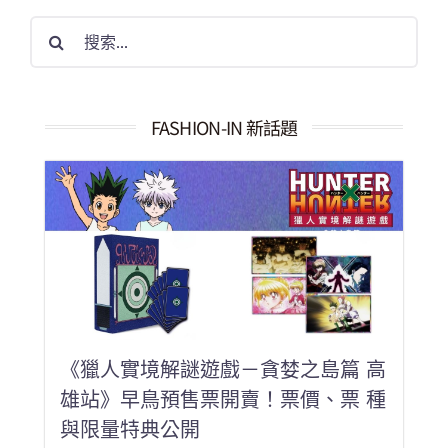
搜
索
結
果：
FASHION-IN 新話題
《獵人實境解謎遊戲－貪婪之島篇 高
雄站》早鳥預售票開賣！票價、票 種
與限量特典公開