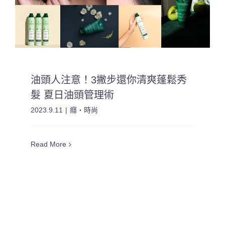
油頭人注意！3撇步還你清爽蓬鬆秀
髮 夏日油頭管理術
2023.9.11
|
癮・時尚
Read More