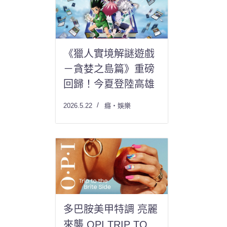
《獵人實境解謎遊戲
－貪婪之島篇》重磅
回歸！今夏登陸高雄
2026.5.22
癮・娛樂
多巴胺美甲特調 亮麗
來襲 OPI TRIP TO