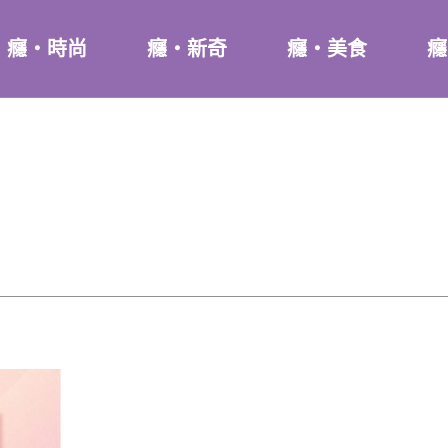
癮・時尚
癮・新奇
癮・美食
癮