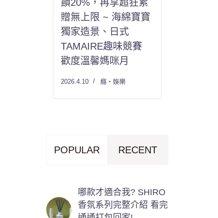
饋20%，再享超狂累
贈無上限 ~ 海綿寶寶
獨家造景、日式
TAMAIRE趣味競賽
歡度溫馨媽咪月
2026.4.10
癮・娛樂
POPULAR
RECENT
哪款才適合我? SHIRO
香氛系列完整介紹 看完
通通打包回家!