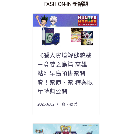
果：
FASHION-IN 新話題
《獵人實境解謎遊戲
－貪婪之島篇 高雄
站》早鳥預售票開
賣！票價、票 種與限
量特典公開
2026.6.02
癮・娛樂