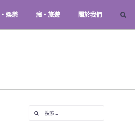
・娛樂
癮・旅遊
關於我們
搜
索
結