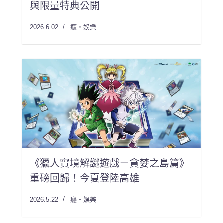
與限量特典公開
2026.6.02
癮・娛樂
《獵人實境解謎遊戲－貪婪之島篇》
重磅回歸！今夏登陸高雄
2026.5.22
癮・娛樂