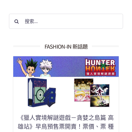
搜
索
結
果：
FASHION-IN 新話題
《獵人實境解謎遊戲－貪婪之島篇 高
雄站》早鳥預售票開賣！票價、票 種