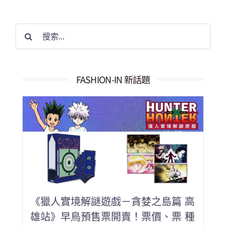
搜
索
結
果：
FASHION-IN 新話題
《獵人實境解謎遊戲－貪婪之島篇 高
雄站》早鳥預售票開賣！票價、票 種