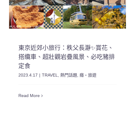
東京近郊小旅行：秩父長瀞✨賞花、
搭纜車、超壯觀岩疊風景、必吃豬排
定食
2023.4.17
|
TRAVEL
,
熱門話題
,
癮・旅遊
Read More