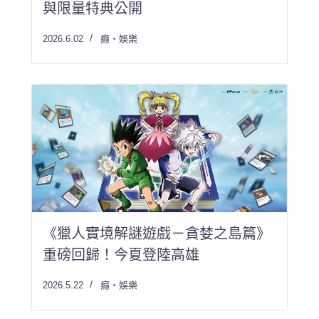
與限量特典公開
2026.6.02
癮・娛樂
《獵人實境解謎遊戲－貪婪之島篇》
重磅回歸！今夏登陸高雄
2026.5.22
癮・娛樂