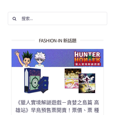
搜
索
結
果：
FASHION-IN 新話題
《獵人實境解謎遊戲－貪婪之島篇 高
雄站》早鳥預售票開賣！票價、票 種