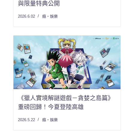
與限量特典公開
2026.6.02
癮・娛樂
《獵人實境解謎遊戲－貪婪之島篇》
重磅回歸！今夏登陸高雄
2026.5.22
癮・娛樂