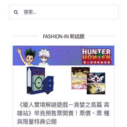
搜
索
結
果：
FASHION-IN 新話題
《獵人實境解謎遊戲－貪婪之島篇 高
雄站》早鳥預售票開賣！票價、票 種
與限量特典公開