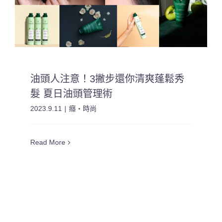
油頭人注意！3撇步還你清爽蓬鬆秀
髮 夏日油頭管理術
2023.9.11
|
癮・時尚
Read More