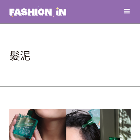
Skip
to
content
髮泥