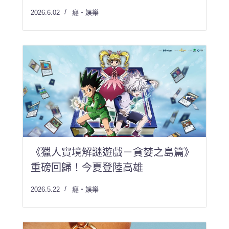
2026.6.02
癮・娛樂
《獵人實境解謎遊戲－貪婪之島篇》
重磅回歸！今夏登陸高雄
2026.5.22
癮・娛樂