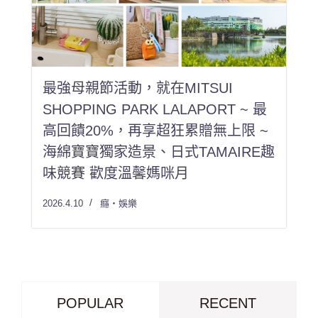
最強母親節活動，就在MITSUI
SHOPPING PARK LALAPORT ~ 最
高回饋20%，再享超狂累贈無上限 ~
海綿寶寶獨家造景、日式TAMAIRE趣
味競賽 歡度溫馨媽咪月
2026.4.10
癮・娛樂
POPULAR
RECENT