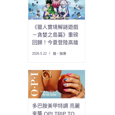
《獵人實境解謎遊戲
－貪婪之島篇》重磅
回歸！今夏登陸高雄
2026.5.22
癮・娛樂
多巴胺美甲特調 亮麗
來襲 OPI TRIP TO