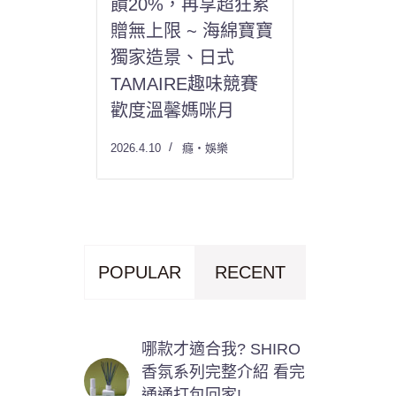
饋20%，再享超狂累
贈無上限 ~ 海綿寶寶
獨家造景、日式
TAMAIRE趣味競賽
歡度溫馨媽咪月
2026.4.10
癮・娛樂
POPULAR
RECENT
哪款才適合我? SHIRO
香氛系列完整介紹 看完
通通打包回家!