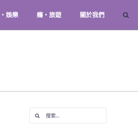
・娛樂
癮・旅遊
關於我們
搜
索
結