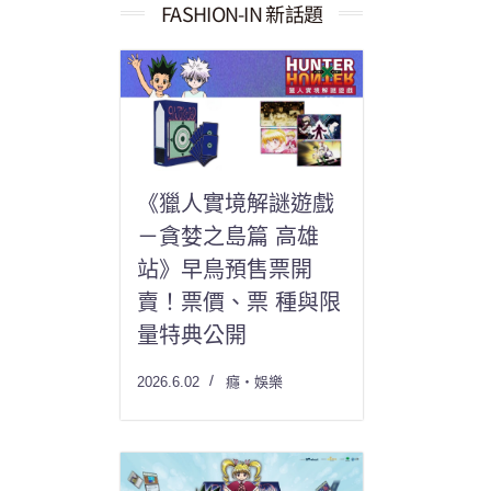
果：
FASHION-IN 新話題
《獵人實境解謎遊戲
－貪婪之島篇 高雄
站》早鳥預售票開
賣！票價、票 種與限
量特典公開
2026.6.02
癮・娛樂