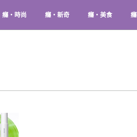
癮・時尚
癮・新奇
癮・美食
癮