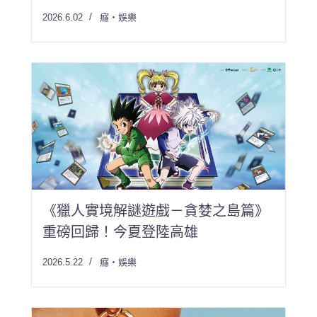
2026.6.02
癮・娛樂
《獵人實境解謎遊戲－貪婪之島篇》
重磅回歸！今夏登陸高雄
2026.5.22
癮・娛樂