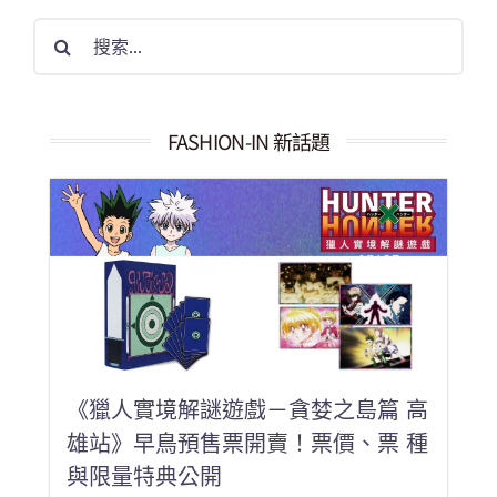
搜
索
結
果：
FASHION-IN 新話題
《獵人實境解謎遊戲－貪婪之島篇 高
雄站》早鳥預售票開賣！票價、票 種
與限量特典公開