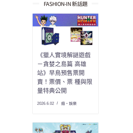
果：
FASHION-IN 新話題
《獵人實境解謎遊戲
－貪婪之島篇 高雄
站》早鳥預售票開
賣！票價、票 種與限
量特典公開
2026.6.02
癮・娛樂