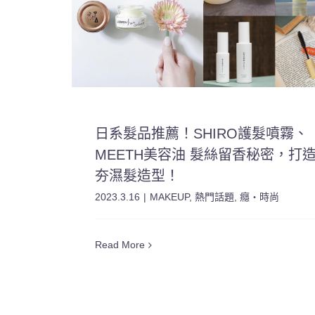
日系髮品推薦！SHIRO護髮噴霧、
MEETH美容油 髮絲留香秘密，打
夯濕髮造型！
2023.3.16
|
MAKEUP
,
熱門話題
,
癮・時尚
Read More