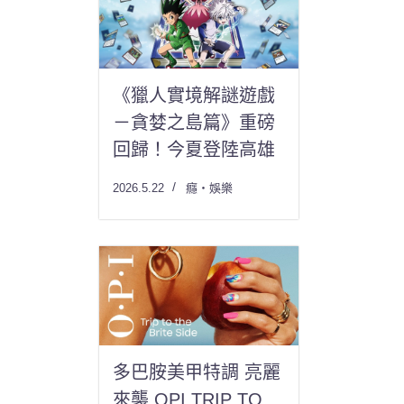
《獵人實境解謎遊戲
－貪婪之島篇》重磅
回歸！今夏登陸高雄
2026.5.22
癮・娛樂
多巴胺美甲特調 亮麗
來襲 OPI TRIP TO