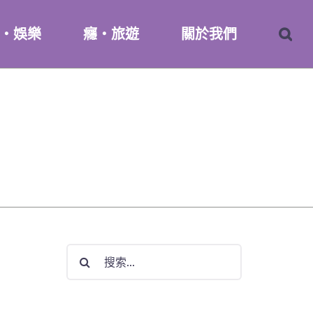
・娛樂
癮・旅遊
關於我們
搜
索
結