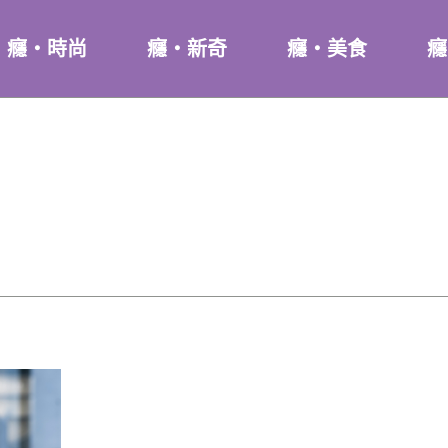
癮・時尚
癮・新奇
癮・美食
癮