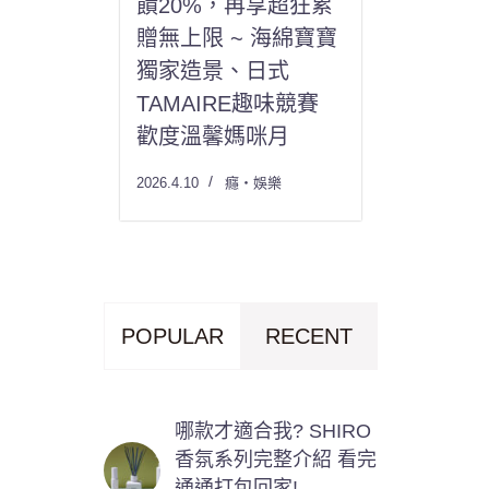
饋20%，再享超狂累
贈無上限 ~ 海綿寶寶
獨家造景、日式
TAMAIRE趣味競賽
歡度溫馨媽咪月
2026.4.10
癮・娛樂
POPULAR
RECENT
哪款才適合我? SHIRO
香氛系列完整介紹 看完
通通打包回家!