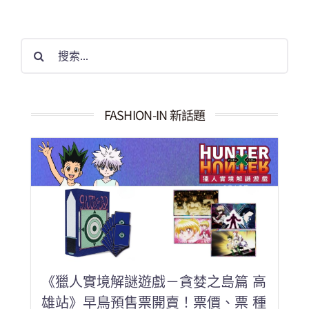
搜
索
結
果：
FASHION-IN 新話題
《獵人實境解謎遊戲－貪婪之島篇 高
雄站》早鳥預售票開賣！票價、票 種