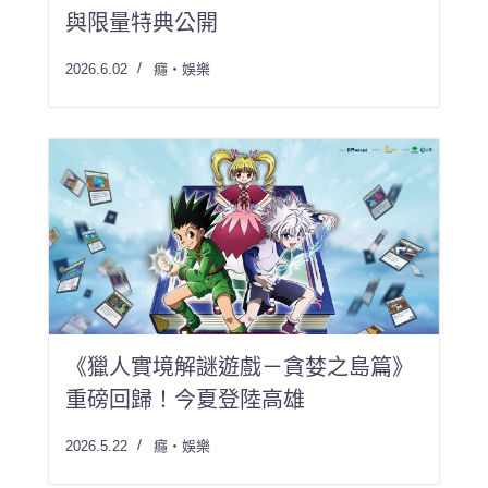
與限量特典公開
2026.6.02
癮・娛樂
《獵人實境解謎遊戲－貪婪之島篇》
重磅回歸！今夏登陸高雄
2026.5.22
癮・娛樂