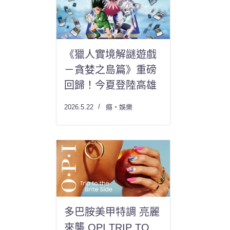
《獵人實境解謎遊戲
－貪婪之島篇》重磅
回歸！今夏登陸高雄
2026.5.22
癮・娛樂
多巴胺美甲特調 亮麗
來襲 OPI TRIP TO