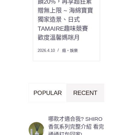
饋20%，再享超狂累
贈無上限 ~ 海綿寶寶
獨家造景、日式
TAMAIRE趣味競賽
歡度溫馨媽咪月
2026.4.10
癮・娛樂
POPULAR
RECENT
哪款才適合我? SHIRO
香氛系列完整介紹 看完
通通打包回家!