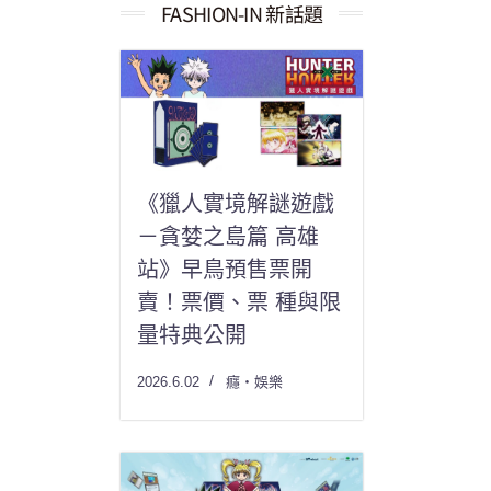
果：
FASHION-IN 新話題
《獵人實境解謎遊戲
－貪婪之島篇 高雄
站》早鳥預售票開
賣！票價、票 種與限
量特典公開
2026.6.02
癮・娛樂