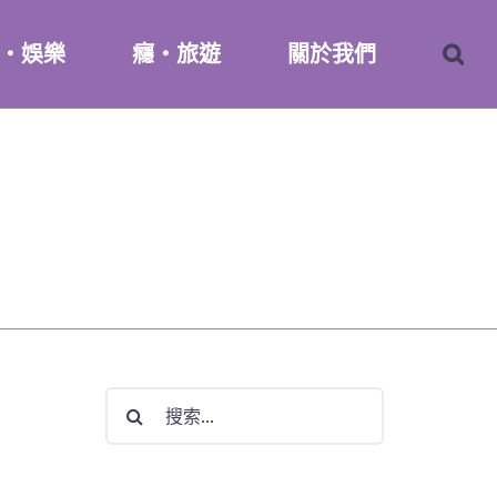
・娛樂
癮・旅遊
關於我們
搜
索
結