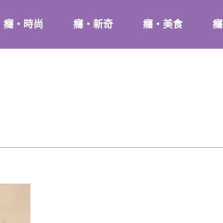
癮・時尚
癮・新奇
癮・美食
癮