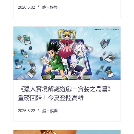
2026.6.02
癮・娛樂
《獵人實境解謎遊戲－貪婪之島篇》
重磅回歸！今夏登陸高雄
2026.5.22
癮・娛樂