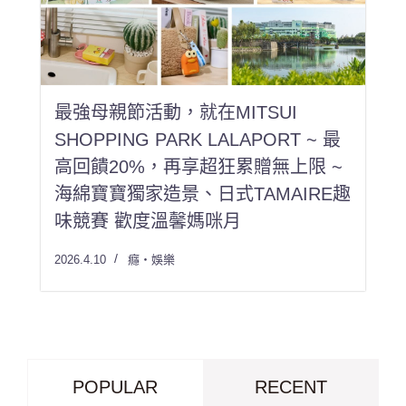
最強母親節活動，就在MITSUI
SHOPPING PARK LALAPORT ~ 最
高回饋20%，再享超狂累贈無上限 ~
海綿寶寶獨家造景、日式TAMAIRE趣
味競賽 歡度溫馨媽咪月
2026.4.10
癮・娛樂
POPULAR
RECENT