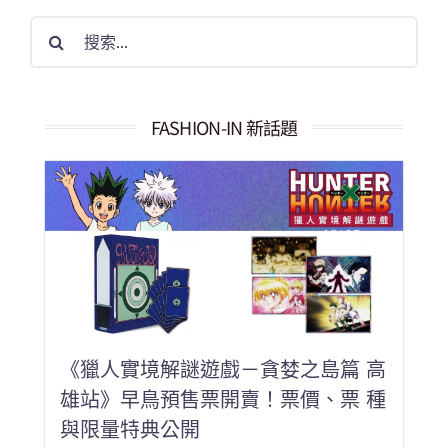
搜
索
結
果：
FASHION-IN 新話題
《獵人實境解謎遊戲－貪婪之島篇 高
雄站》早鳥預售票開賣！票價、票 種
與限量特典公開