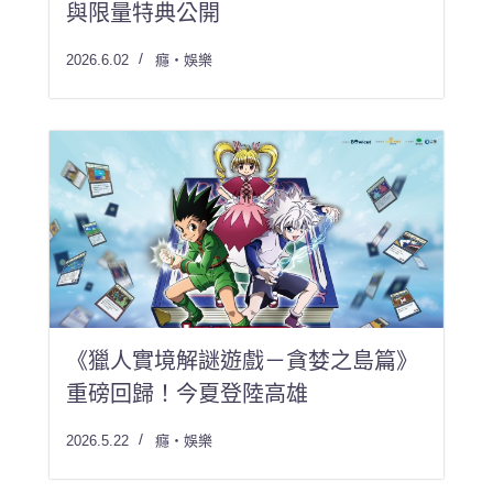
與限量特典公開
2026.6.02
癮・娛樂
《獵人實境解謎遊戲－貪婪之島篇》
重磅回歸！今夏登陸高雄
2026.5.22
癮・娛樂