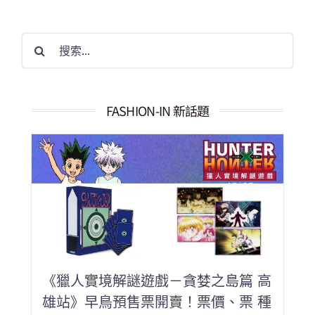
搜
索
結
果：
FASHION-IN 新話題
《獵人實境解謎遊戲－貪婪之島篇 高
雄站》早鳥預售票開賣！票價、票 種