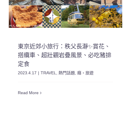
東京近郊小旅行：秩父長瀞✨賞花、
搭纜車、超壯觀岩疊風景、必吃豬排
定食
2023.4.17
|
TRAVEL
,
熱門話題
,
癮・旅遊
Read More