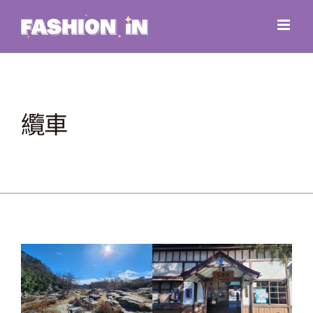
Skip
to
content
纜車