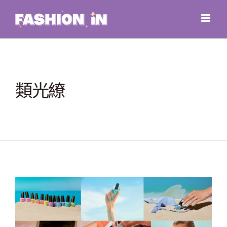
Skip
to
content
類光繚