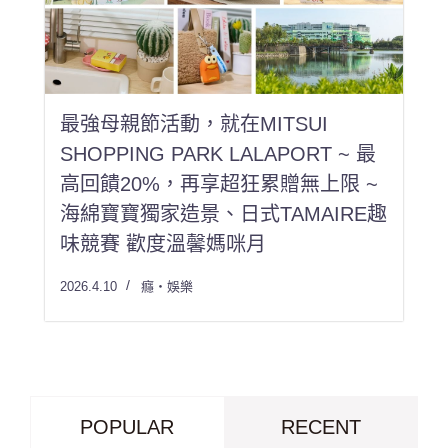
最強母親節活動，就在MITSUI
SHOPPING PARK LALAPORT ~ 最
高回饋20%，再享超狂累贈無上限 ~
海綿寶寶獨家造景、日式TAMAIRE趣
味競賽 歡度溫馨媽咪月
2026.4.10
癮・娛樂
POPULAR
RECENT