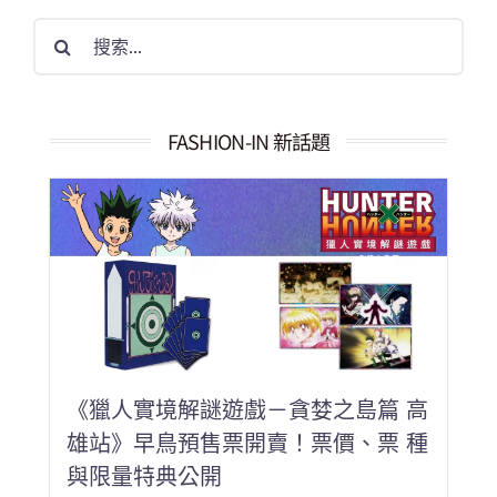
搜
索
結
果：
FASHION-IN 新話題
《獵人實境解謎遊戲－貪婪之島篇 高
雄站》早鳥預售票開賣！票價、票 種
與限量特典公開