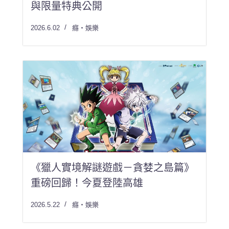
與限量特典公開
2026.6.02
癮・娛樂
《獵人實境解謎遊戲－貪婪之島篇》
重磅回歸！今夏登陸高雄
2026.5.22
癮・娛樂