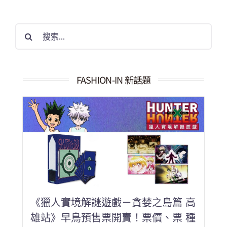
搜
索
結
果：
FASHION-IN 新話題
《獵人實境解謎遊戲－貪婪之島篇 高
雄站》早鳥預售票開賣！票價、票 種