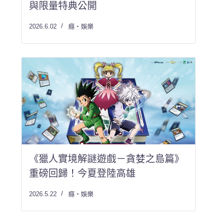
與限量特典公開
2026.6.02
癮・娛樂
《獵人實境解謎遊戲－貪婪之島篇》
重磅回歸！今夏登陸高雄
2026.5.22
癮・娛樂