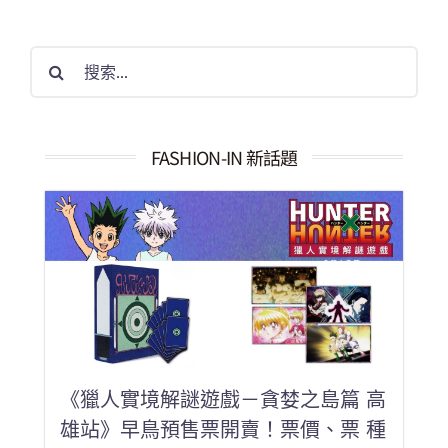
搜
索
結
果：
FASHION-IN 新話題
《獵人實境解謎遊戲－貪婪之島篇 高
雄站》早鳥預售票開賣！票價、票 種