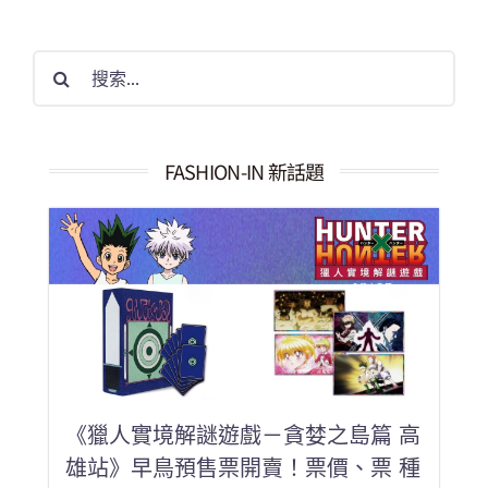
搜
索
結
果：
FASHION-IN 新話題
《獵人實境解謎遊戲－貪婪之島篇 高
雄站》早鳥預售票開賣！票價、票 種