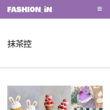
Skip
to
content
抹茶控