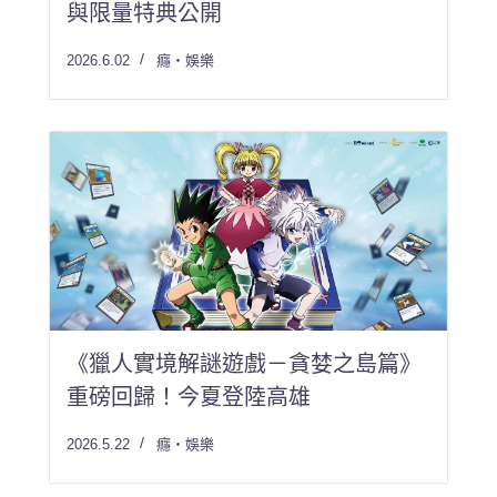
與限量特典公開
2026.6.02
癮・娛樂
《獵人實境解謎遊戲－貪婪之島篇》
重磅回歸！今夏登陸高雄
2026.5.22
癮・娛樂