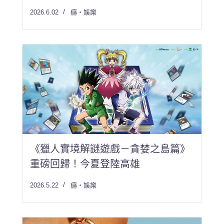
2026.6.02
癮・娛樂
《獵人實境解謎遊戲－貪婪之島篇》
重磅回歸！今夏登陸高雄
2026.5.22
癮・娛樂