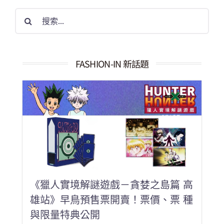
搜
索
結
果：
FASHION-IN 新話題
《獵人實境解謎遊戲－貪婪之島篇 高
雄站》早鳥預售票開賣！票價、票 種
與限量特典公開