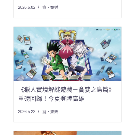
2026.6.02
癮・娛樂
《獵人實境解謎遊戲－貪婪之島篇》
重磅回歸！今夏登陸高雄
2026.5.22
癮・娛樂