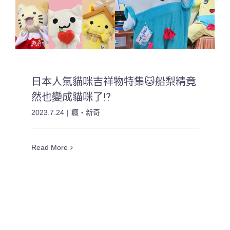
日本人氣貓咪吉祥物特集🐱船梨精竟
然也變成貓咪了⁉
2023.7.24
|
癮・新奇
Read More