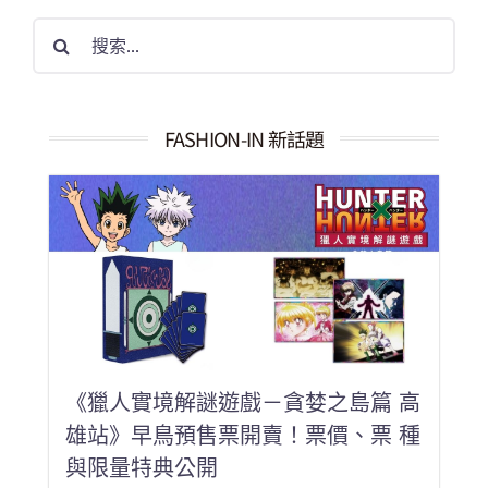
搜
索
結
果：
FASHION-IN 新話題
《獵人實境解謎遊戲－貪婪之島篇 高
雄站》早鳥預售票開賣！票價、票 種
與限量特典公開