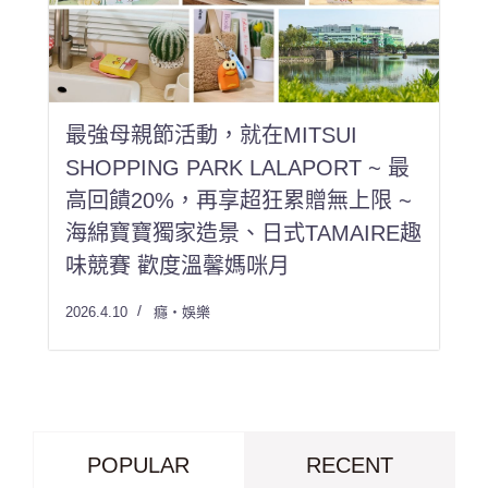
最強母親節活動，就在MITSUI
SHOPPING PARK LALAPORT ~ 最
高回饋20%，再享超狂累贈無上限 ~
海綿寶寶獨家造景、日式TAMAIRE趣
味競賽 歡度溫馨媽咪月
2026.4.10
癮・娛樂
POPULAR
RECENT