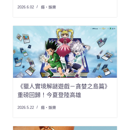
2026.6.02
癮・娛樂
《獵人實境解謎遊戲－貪婪之島篇》
重磅回歸！今夏登陸高雄
2026.5.22
癮・娛樂