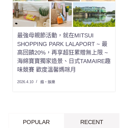
最強母親節活動，就在MITSUI
SHOPPING PARK LALAPORT ~ 最
高回饋20%，再享超狂累贈無上限 ~
海綿寶寶獨家造景、日式TAMAIRE趣
味競賽 歡度溫馨媽咪月
2026.4.10
癮・娛樂
POPULAR
RECENT