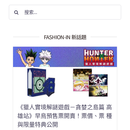
搜
索
結
果：
FASHION-IN 新話題
《獵人實境解謎遊戲－貪婪之島篇 高
雄站》早鳥預售票開賣！票價、票 種
與限量特典公開