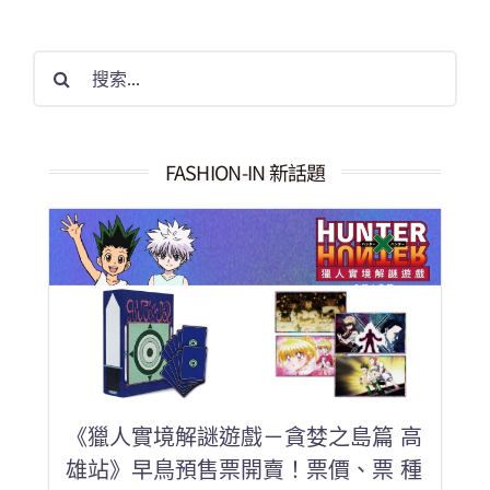
搜
索
結
果：
FASHION-IN 新話題
《獵人實境解謎遊戲－貪婪之島篇 高
雄站》早鳥預售票開賣！票價、票 種