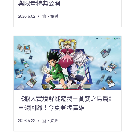
與限量特典公開
2026.6.02
癮・娛樂
《獵人實境解謎遊戲－貪婪之島篇》
重磅回歸！今夏登陸高雄
2026.5.22
癮・娛樂