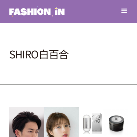
Skip
to
content
SHIRO白百合