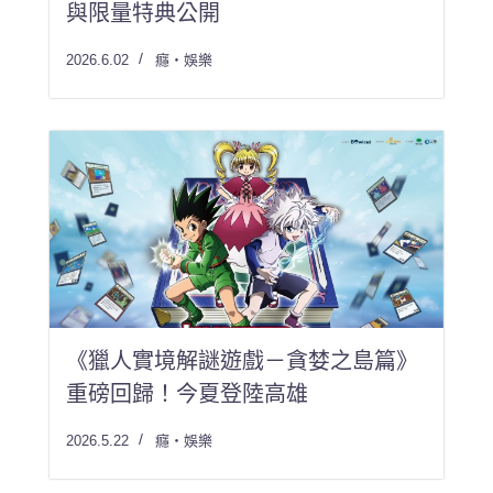
與限量特典公開
2026.6.02
癮・娛樂
《獵人實境解謎遊戲－貪婪之島篇》
重磅回歸！今夏登陸高雄
2026.5.22
癮・娛樂