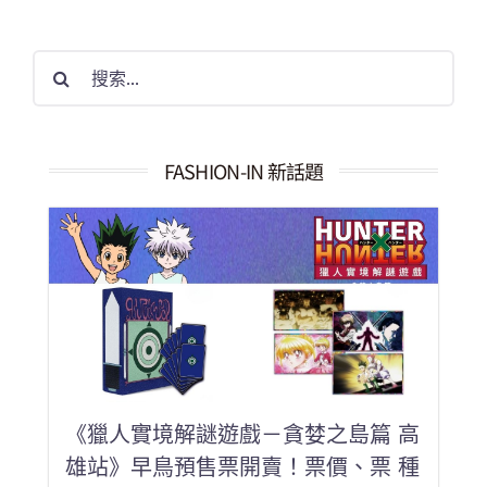
搜
索
結
果：
FASHION-IN 新話題
《獵人實境解謎遊戲－貪婪之島篇 高
雄站》早鳥預售票開賣！票價、票 種