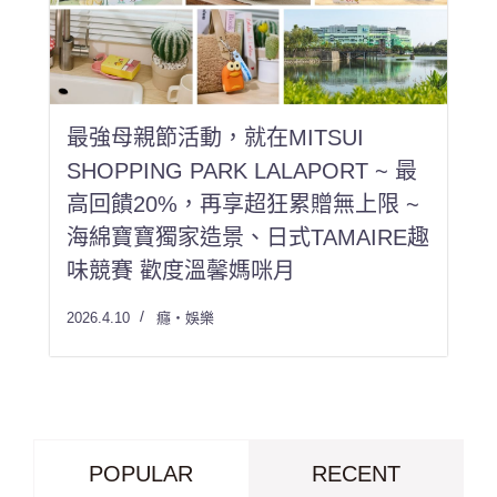
最強母親節活動，就在MITSUI
SHOPPING PARK LALAPORT ~ 最
高回饋20%，再享超狂累贈無上限 ~
海綿寶寶獨家造景、日式TAMAIRE趣
味競賽 歡度溫馨媽咪月
2026.4.10
癮・娛樂
POPULAR
RECENT