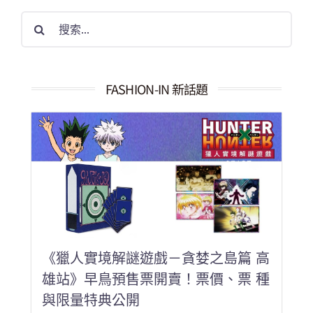
搜
索
結
果：
FASHION-IN 新話題
《獵人實境解謎遊戲－貪婪之島篇 高
雄站》早鳥預售票開賣！票價、票 種
與限量特典公開