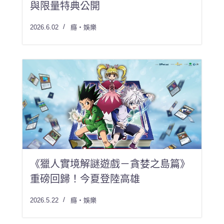
與限量特典公開
2026.6.02
癮・娛樂
《獵人實境解謎遊戲－貪婪之島篇》
重磅回歸！今夏登陸高雄
2026.5.22
癮・娛樂