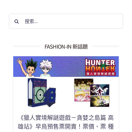
搜
索
結
果：
FASHION-IN 新話題
《獵人實境解謎遊戲－貪婪之島篇 高
雄站》早鳥預售票開賣！票價、票 種