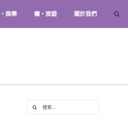
・娛樂
癮・旅遊
關於我們
搜
索
結