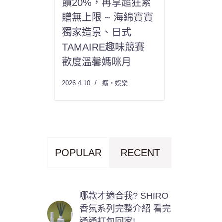
饋20%，再享超狂累
贈無上限 ~ 海綿寶寶
獨家造景、日式
TAMAIRE趣味競賽
歡度溫馨媽咪月
2026.4.10
癮・娛樂
POPULAR
RECENT
哪款才適合我? SHIRO
香氛系列完整介紹 看完
通通打包回家!