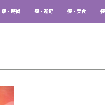
癮・時尚
癮・新奇
癮・美食
癮