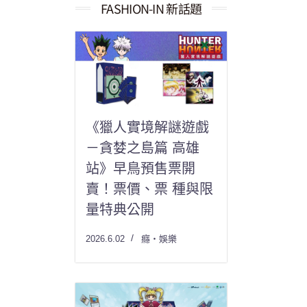
果：
FASHION-IN 新話題
《獵人實境解謎遊戲
－貪婪之島篇 高雄
站》早鳥預售票開
賣！票價、票 種與限
量特典公開
2026.6.02
癮・娛樂