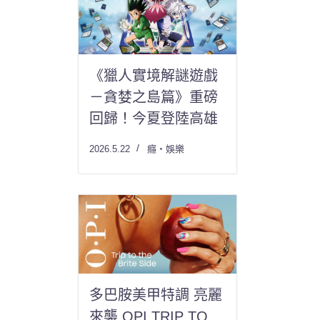
《獵人實境解謎遊戲
－貪婪之島篇》重磅
回歸！今夏登陸高雄
2026.5.22
癮・娛樂
多巴胺美甲特調 亮麗
來襲 OPI TRIP TO