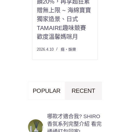
饋20%，再享超狂累
贈無上限 ~ 海綿寶寶
獨家造景、日式
TAMAIRE趣味競賽
歡度溫馨媽咪月
2026.4.10
癮・娛樂
POPULAR
RECENT
哪款才適合我? SHIRO
香氛系列完整介紹 看完
通通打包回家!