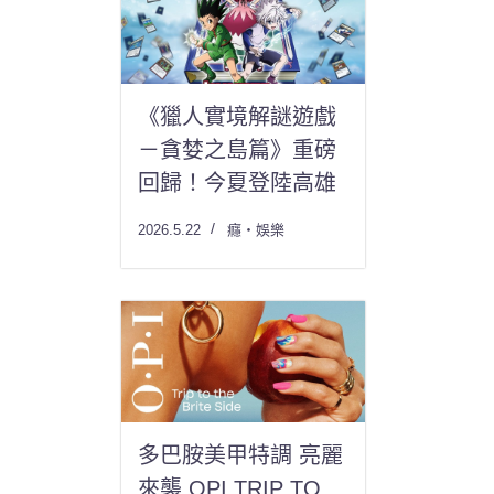
《獵人實境解謎遊戲
－貪婪之島篇》重磅
回歸！今夏登陸高雄
2026.5.22
癮・娛樂
多巴胺美甲特調 亮麗
來襲 OPI TRIP TO