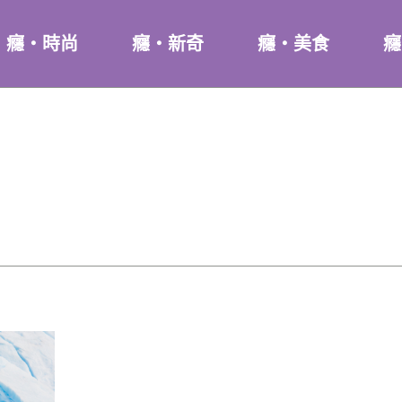
癮・時尚
癮・新奇
癮・美食
癮