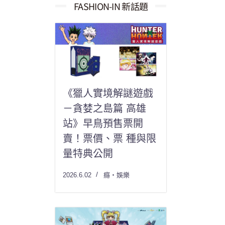
果：
FASHION-IN 新話題
《獵人實境解謎遊戲
－貪婪之島篇 高雄
站》早鳥預售票開
賣！票價、票 種與限
量特典公開
2026.6.02
癮・娛樂