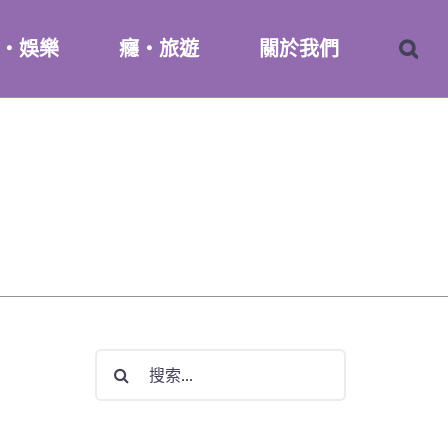
・娛樂
癮・旅遊
關於我們
搜
索
結