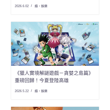
2026.6.02
癮・娛樂
《獵人實境解謎遊戲－貪婪之島篇》
重磅回歸！今夏登陸高雄
2026.5.22
癮・娛樂