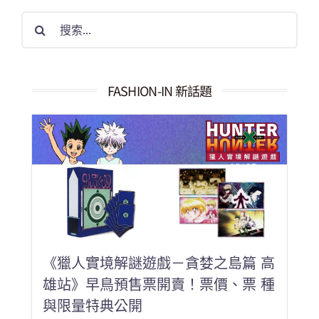
搜
索
結
果：
FASHION-IN 新話題
《獵人實境解謎遊戲－貪婪之島篇 高
雄站》早鳥預售票開賣！票價、票 種
與限量特典公開