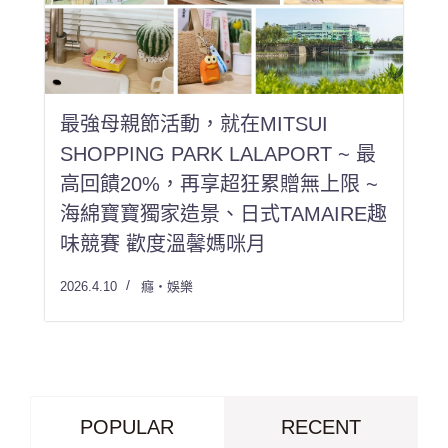
最強母親節活動，就在MITSUI
SHOPPING PARK LALAPORT ~ 最
高回饋20%，再享超狂累贈無上限 ~
海綿寶寶獨家造景、日式TAMAIRE趣
味競賽 歡度溫馨媽咪月
2026.4.10
癮・娛樂
POPULAR
RECENT