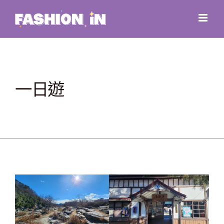
Skip
to
content
一日遊