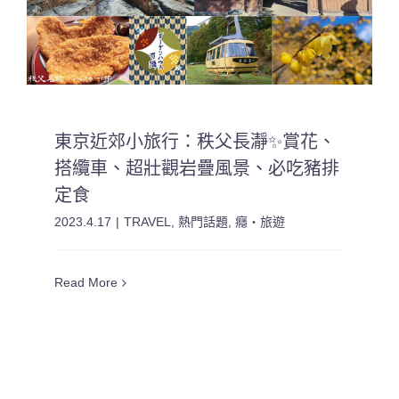
東京近郊小旅行：秩父長瀞✨賞花、
搭纜車、超壯觀岩疊風景、必吃豬排
定食
2023.4.17
|
TRAVEL
,
熱門話題
,
癮・旅遊
Read More