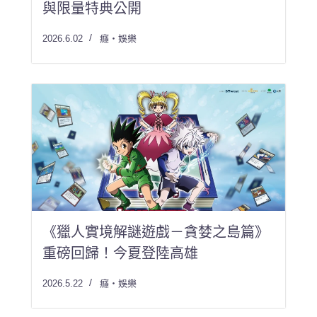
與限量特典公開
2026.6.02
癮・娛樂
《獵人實境解謎遊戲－貪婪之島篇》
重磅回歸！今夏登陸高雄
2026.5.22
癮・娛樂