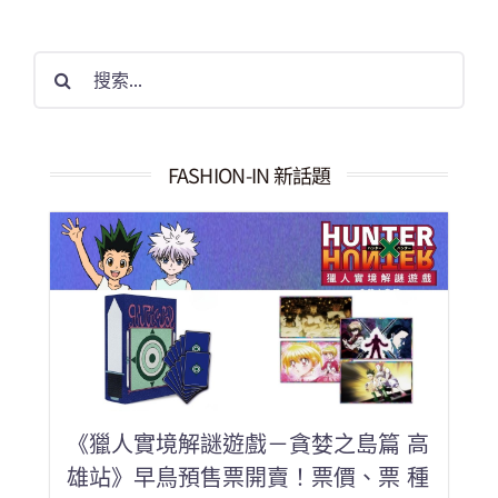
搜
索
結
果：
FASHION-IN 新話題
《獵人實境解謎遊戲－貪婪之島篇 高
雄站》早鳥預售票開賣！票價、票 種