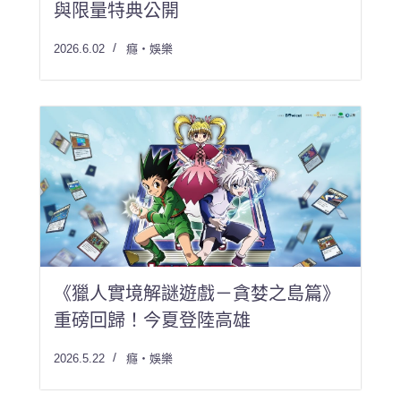
與限量特典公開
2026.6.02
癮・娛樂
《獵人實境解謎遊戲－貪婪之島篇》
重磅回歸！今夏登陸高雄
2026.5.22
癮・娛樂