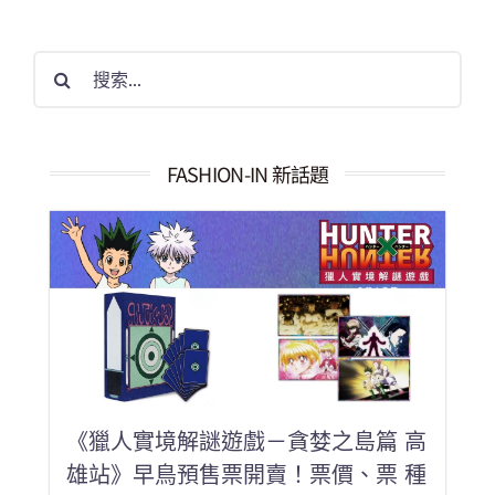
搜
索
結
果：
FASHION-IN 新話題
《獵人實境解謎遊戲－貪婪之島篇 高
雄站》早鳥預售票開賣！票價、票 種